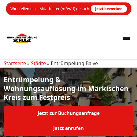
Wir stellen ein – Mitarbeiter (m/w/d) gesucht
Jetzt bewerben
Startseite
»
Städte
»
Entrümpelung Balve
Jetzt zur Buchungsanfrage
Jetzt anrufen